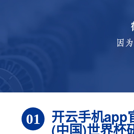
开云手机app
01
(中国)世界杯