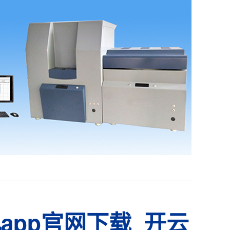
app官网下载_开云