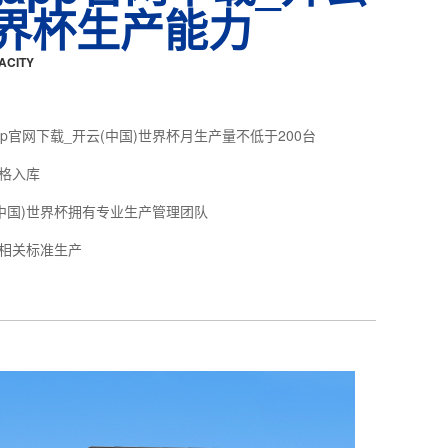
世界杯生产能力
ACITY
p官网下载_开云(中国)世界杯月生产量不低于200台
格入库
(中国)世界杯拥有专业生产管理团队
相关标准生产