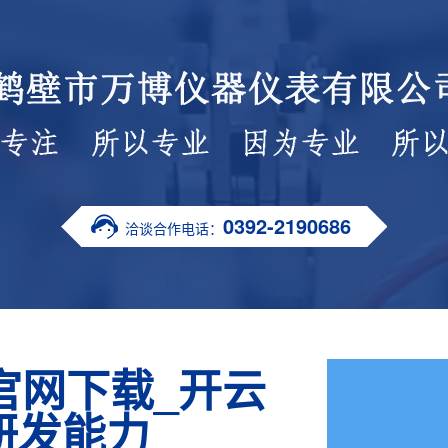
0392-2190686
洽谈合作电话：
官网下载_开云
研发能力