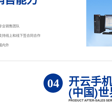
有专业销售团队
售支持线上和线下签合同合作
国内外
开云手机
04
(中国)
PRODUCT AFTER-SALES SER