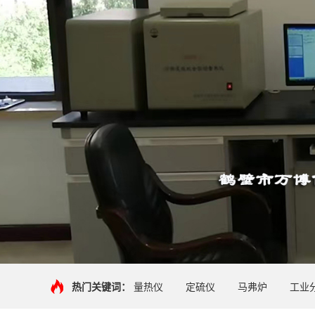
热门关键词：
量热仪
定硫仪
马弗炉
工业