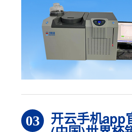
开云手机app
03
(中国)世界杯