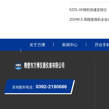
KZDL-9E微机快速定硫仪
ZDHW-9 高精度微机全
关于万博
新闻中心
开云手机
0392-2190686
咨询服务电话：