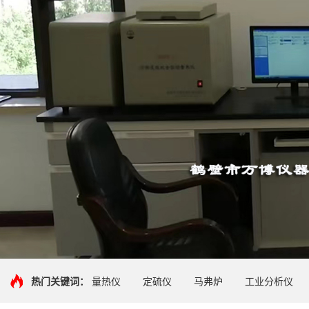
热门关键词：
量热仪
定硫仪
马弗炉
工业分析仪