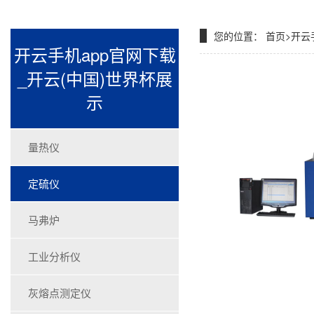
您的位置：
首页
>
开云
开云手机app官网下载
_开云(中国)世界杯展
示
量热仪
定硫仪
马弗炉
工业分析仪
灰熔点测定仪