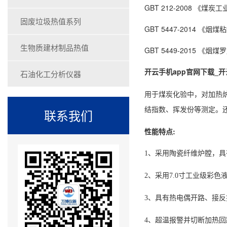
GBT 212-2008 《煤
固废垃圾热值系列
GBT 5447-2014 《
生物质建材制品热值
GBT 5449-2015 《
开云手机app官网下载_开
石油化工分析仪器
用于煤炭化验中，对加热
结指数、挥发份等测定。
联系我们
性能特点:
1、采用陶瓷纤维炉膛，
2、采用7.0寸工业级彩
3、具有热电偶开路、接
4、超温报警并切断加热