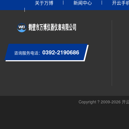
关于万博
新闻中心
开云手机
0392-2190686
咨询服务电话：
Copyright ? 2009-202