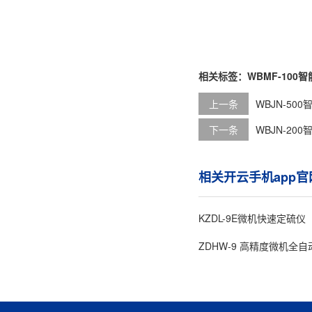
相关标签：
WBMF-100
上一条
WBJN-50
下一条
WBJN-20
相关开云手机app官
KZDL-9E微机快速定硫仪
ZDHW-9 高精度微机全