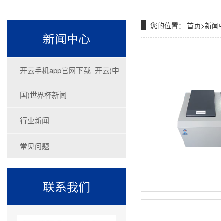
您的位置：
首页
>
新闻
新闻中心
开云手机app官网下载_开云(中
国)世界杯新闻
行业新闻
常见问题
联系我们