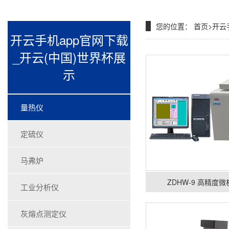
您的位置：
首页
>
开云
开云手机app官网下载
_开云(中国)世界杯展
示
量热仪
定硫仪
马弗炉
ZDHW-9 高精度
工业分析仪
灰熔点测定仪