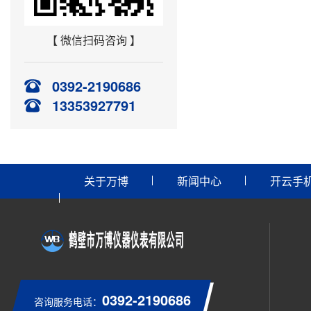
【 微信扫码咨询 】
0392-2190686
13353927791
关于万博
新闻中心
开云手机
0392-2190686
咨询服务电话：