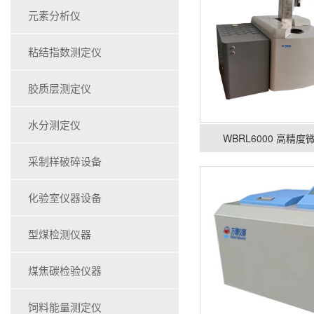
元素分析仪
粘结指数测定仪
胶质层测定仪
水分测定仪
WBRL6000 高精
采制样破碎设备
化验室仪器设备
型煤检测仪器
煤焦碳检验仪器
饲料能量测定仪