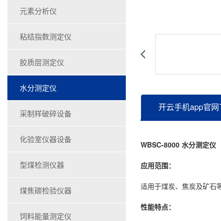
元素分析仪
粘结指数测定仪
胶质层测定仪
水分测定仪
开云手机app官网
采制样破碎设备
化验室仪器设备
WBSC-8000 水分测定仪
型煤检测仪器
应用范围：
适用于煤炭、焦炭及矿石
煤焦碳检验仪器
性能特点：
饲料能量测定仪