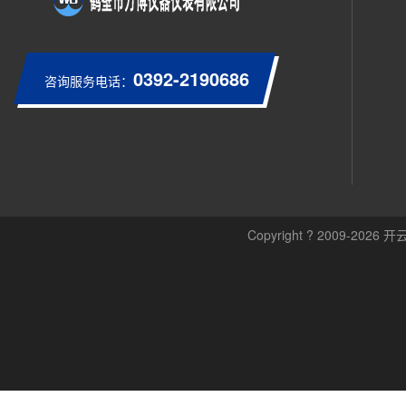
0392-2190686
咨询服务电话：
Copyright ? 2009-202