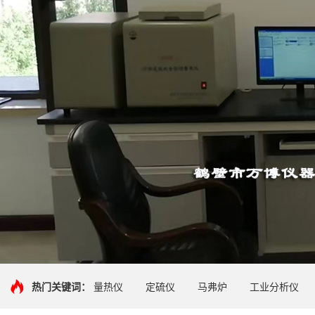
热门关键词：
量热仪
定硫仪
马弗炉
工业分析仪