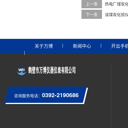
上一条
热电厂煤炭化
下一条
谈煤炭化验
关于万博
新闻中心
开云手机
0392-2190686
咨询服务电话：