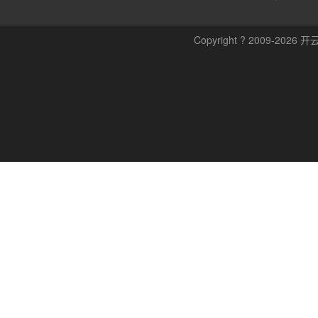
Copyright ? 2009-202