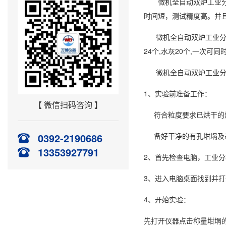
微机全自动双炉工业分析
时间短，测试精度高。并
微机全自动双炉工业分析
24个,水灰20个,一次可
微机全自动双炉工业分
1、实验前准备工作：
【 微信扫码咨询 】
符合粒度要求已烘干的
0392-2190686
备好干净的有孔坩埚及盖
13353927791
2、首先检查电脑，工业
3、进入电脑桌面找到并打
4、开始实验：
先打开仪器点击称量坩埚