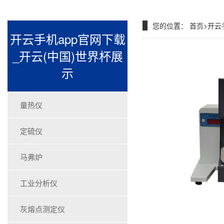
您的位置：
首页
>
开云
开云手机app官网下载
_开云(中国)世界杯展
示
量热仪
定硫仪
马弗炉
工业分析仪
灰熔点测定仪