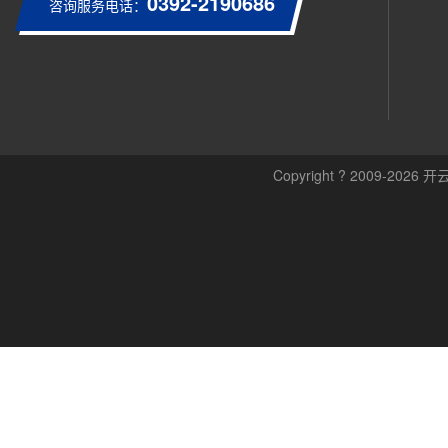
0392-2190686
咨询服务电话：
Copyright ? 2009-202