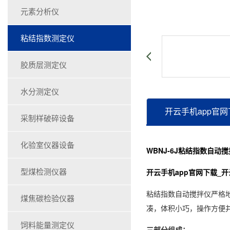
元素分析仪
粘结指数测定仪
胶质层测定仪
水分测定仪
开云手机app官网
采制样破碎设备
化验室仪器设备
WBNJ-6J粘结指数自动
型煤检测仪器
开云手机app官网下载_开
粘结指数自动搅拌仪严格地
煤焦碳检验仪器
凑，体积小巧，操作方便
饲料能量测定仪
三部分组成：