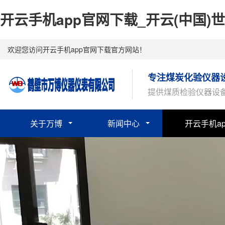
开云手机app官网下载_开云(中国)
欢迎您访问开云手机app官网下载官方网站！
专注煤炭化验仪器
提供煤质检验仪器设
关于万博
新闻中心
开云手机a