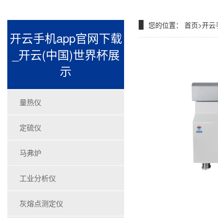
您的位置：
首页
>
开云
开云手机app官网下载
_开云(中国)世界杯展
示
量热仪
定硫仪
马弗炉
工业分析仪
灰熔点测定仪