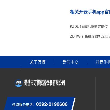
相关开云手机app官
KZDL-9E微机快速定硫仪
ZDHW-9 高精度微机全
关于万博
新闻中心
开云手机
0392-2190686
咨询服务电话：