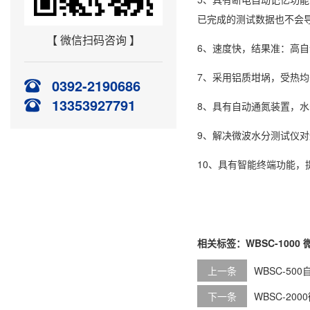
已完成的测试数据也不会
【 微信扫码咨询 】
6、速度快，结果准：高
7、采用铝质坩埚，受热
0392-2190686
13353927791
8、具有自动通氮装置，
9、解决微波水分测试仪
10、具有智能终端功能
相关标签：
WBSC-100
上一条
WBSC-50
下一条
WBSC-20