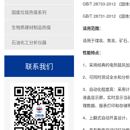
GB/T 28733-2012
固废垃圾热值系列
GB/T 28731-2012
生物质建材制品热值
适用范围：
适用于煤炭、焦炭、矿石
石油化工分析仪器
性能特点：
联系我们
1、采用经典的电热鼓风加
2、可同时测试全水和分析
3、自动化程度高：采用计
液晶显示屏，实时显示当
理数据、报表打印和存储
4、上翻式自动开盖设计
5、具有断电自动记忆功