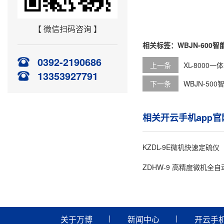
【 微信扫码咨询 】
相关标签：
WBJN-600
0392-2190686
上一条
XL-8000
13353927791
下一条
WBJN-50
相关开云手机app官
KZDL-9E微机快速定硫仪
ZDHW-9 高精度微机全
关于万博
新闻中心
开云手机