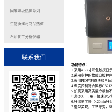
固废垃圾热值系列
生物质建材制品热值
石油化工分析仪器
联系我们
功能特点：
1.采用4.3/7寸彩色
2.采用多种的故障自检程
3.采用PID控制算法和
4.温度控制符合国标GB2
5.炉壳采用高质量冷板和
电能2/3。可用于快速测
6.升温速度快（<20min
7.造型美观，工艺考究，