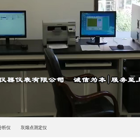
分析仪
灰熔点测定仪