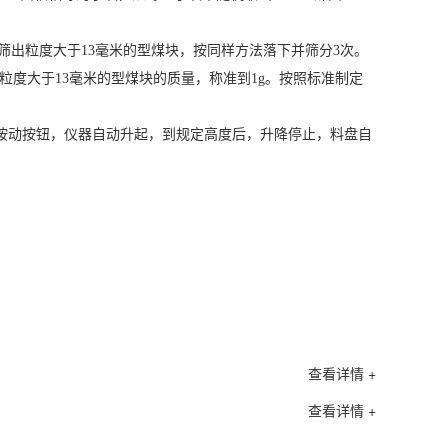
外形尺寸(长x宽
筛出粒度大于13毫米的型煤块，按同样方法落下并筛分3次。
度大于13毫米的型煤块的质量，称准到1g。按照标准制定
四、仪器基
主机:1 台
按动按钮，仪器自动升起，到规定高度后，升降停止，料盘自
手工筛：2个
电子称：1台
不锈钢样品盘
不锈钢取样铲：
查看详情 +
查看详情 +