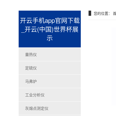
您的位置：
开云手机app官网下载
_开云(中国)世界杯展
示
量热仪
定硫仪
马弗炉
工业分析仪
灰熔点测定仪