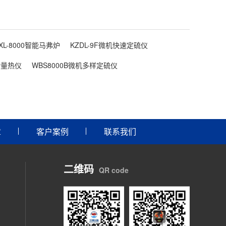
XL-8000智能马弗炉
KZDL-9F微机快速定硫仪
动量热仪
WBS8000B微机多样定硫仪
章
客户案例
联系我们
二维码
QR code