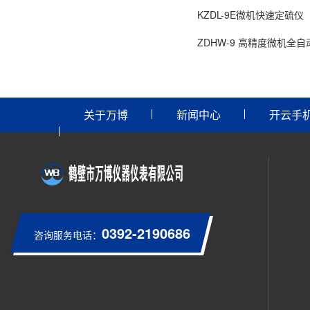
KZDL-9E微机快速定硫仪
ZDHW-9 高精度微机全
关于万博
新闻中心
开云手机
0392-2190686
咨询服务电话：