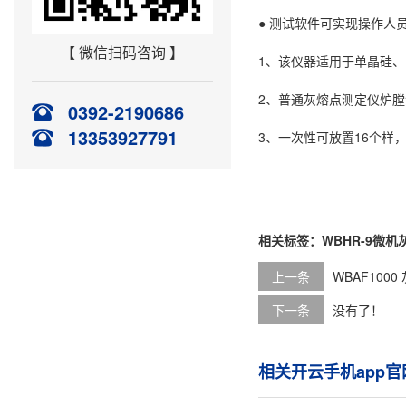
● 测试软件可实现操作
【 微信扫码咨询 】
1、该仪器适用于单晶硅
2、普通灰熔点测定仪炉膛
0392-2190686
13353927791
3、一次性可放置16个样
相关标签：
WBHR-9微
上一条
WBAF100
下一条
没有了！
相关开云手机app官