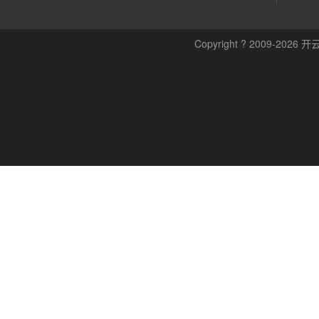
Copyright ? 2009-202