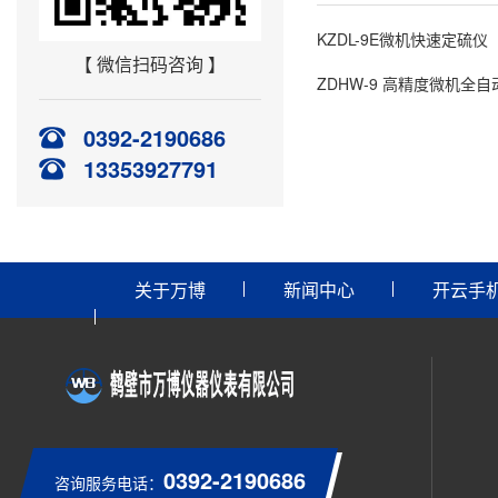
KZDL-9E微机快速定硫仪
【 微信扫码咨询 】
ZDHW-9 高精度微机全
0392-2190686
13353927791
关于万博
新闻中心
开云手机
0392-2190686
咨询服务电话：