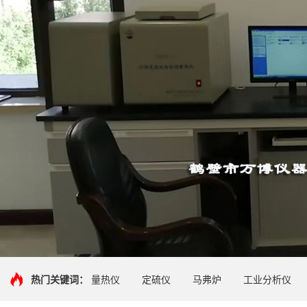
热门关键词：
量热仪
定硫仪
马弗炉
工业分析仪